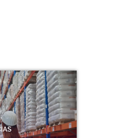
 un apoyo logístico y de sistemas en
tarios, a través de la completa gama
ncias. Contamos con la capacidad de
considerando para ello el manejo de:
IAS
les, almacenes, vehículos, técnicos,