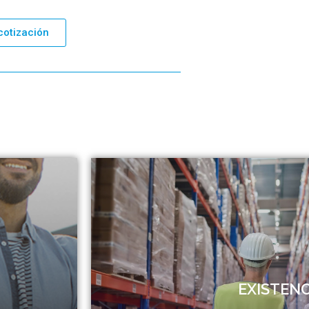
 cotización
Taxo quiere reflejar su capacidad para brindar
reciendo una
las operaciones de control y gestión de inven
 su ciclo de
de servicios asociados a la gestión de existe
na correcta
inventariar productos de diversas industrias, 
n la toma de
EXISTENC
lotes, series, múltiples series, fechas, loca
rgo de todo