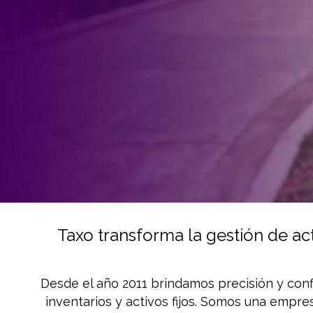
Control total de activos
municipales en terreno
Taxo transforma la gestión de ac
GEORREFERENCIACIÓN DE BIENES PÚBLICOS PARA 
Desde el año 2011 brindamos precisión y confi
LA GESTIÓN PATRIMONIAL CON INFORMACIÓN CLAR
inventarios y activos fijos. Somos una empres
CONFIABLE