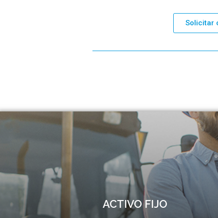
Solicitar
En Taxo nos especializamos en la gestión de activos fijos, of
gama completa de servicios que abarcan la trazabilidad de todo
vida, junto con sus controles y procesos.Podrás mantener u
gestión de tus activos, permitiendo una mejor visualización e
ACTIVO FIJO
decisiones de tu empresa. Nuestros servicios operan a lo la