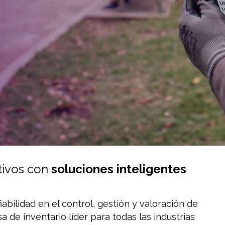
tivos con
soluciones inteligentes
FORTALECER
abilidad en el control, gestión y valoración de
A Y
a de inventario líder para todas las industrias