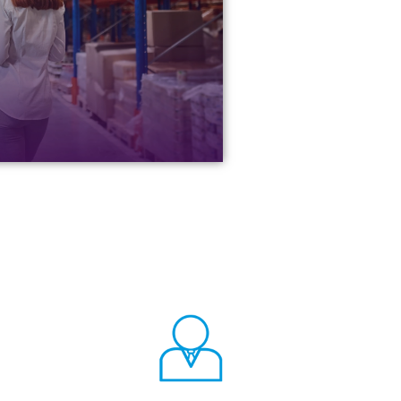
s, proveedores, entre otros. Somos
s confiables.
os