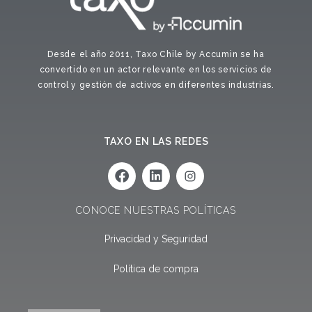
Desde el año 2011, Taxo Chile by Accumin se ha
convertido en un actor relevante en los servicios de
control y gestión de activos en diferentes industrias.
TAXO EN LAS REDES
F
L
a
i
c
n
e
k
CONOCE NUESTRAS POLÍTICAS
b
e
o
d
Privacidad y Seguridad
o
i
k
n
Política de compra