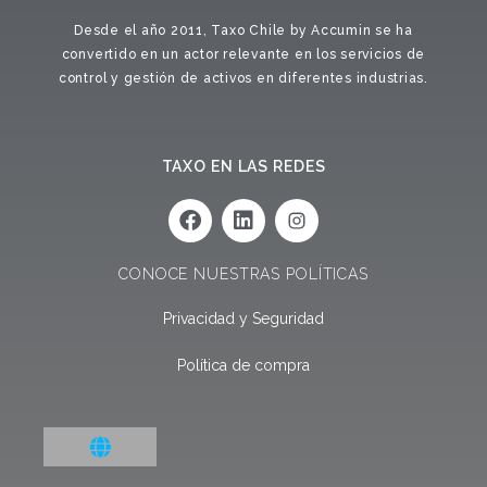
Desde el año 2011, Taxo Chile by Accumin se ha
convertido en un actor relevante en los servicios de
control y gestión de activos en diferentes industrias.
TAXO EN LAS REDES
F
L
a
i
c
n
e
k
CONOCE NUESTRAS POLÍTICAS
b
e
o
d
Privacidad y Seguridad
o
i
k
n
Política de compra