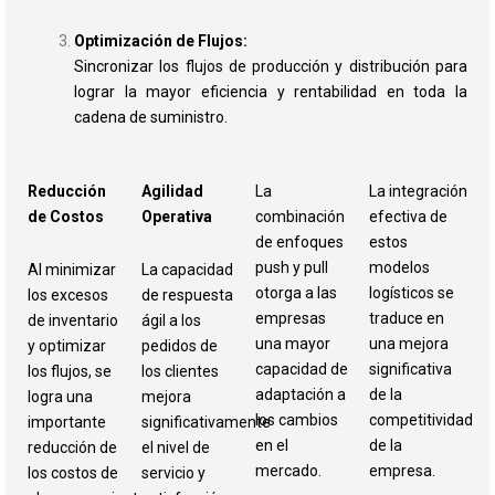
Optimización de Flujos:
Sincronizar los flujos de producción y distribución para
lograr la mayor eficiencia y rentabilidad en toda la
cadena de suministro.
Reducción
Agilidad
La
La integración
de Costos
Operativa
combinación
efectiva de
de enfoques
estos
push y pull
modelos
Al minimizar
La capacidad
otorga a las
logísticos se
los excesos
de respuesta
empresas
traduce en
de inventario
ágil a los
una mayor
una mejora
y optimizar
pedidos de
capacidad de
significativa
los flujos, se
los clientes
adaptación a
de la
logra una
mejora
los cambios
competitividad
importante
significativamente
en el
de la
reducción de
el nivel de
mercado.
empresa.
los costos de
servicio y