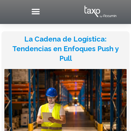
Skip
to
content
La Cadena de Logística:
Tendencias en Enfoques Push y
Pull