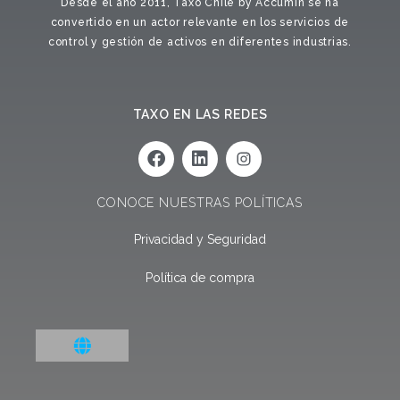
Desde el año 2011, Taxo Chile by Accumin se ha
convertido en un actor relevante en los servicios de
control y gestión de activos en diferentes industrias.
TAXO EN LAS REDES
F
L
a
i
c
n
e
k
CONOCE NUESTRAS POLÍTICAS
b
e
o
d
Privacidad y Seguridad
o
i
k
n
Política de compra