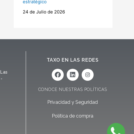
estratégico
24 de Julio de 2026
TAXO EN LAS REDES
F
L
 Las
a
i
 -
c
n
e
k
CONOCE NUESTRAS POLÍTICAS
b
e
o
d
Privacidad y Seguridad
o
i
k
n
Política de compra