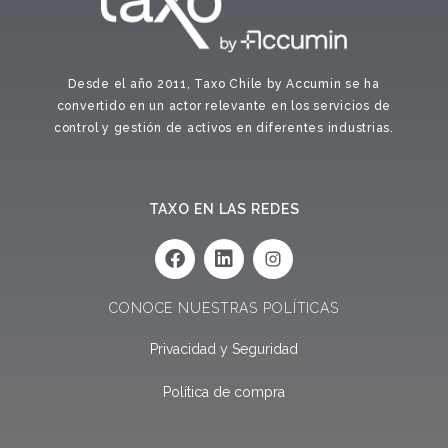
Desde el año 2011, Taxo Chile by Accumin se ha
convertido en un actor relevante en los servicios de
control y gestión de activos en diferentes industrias.
TAXO EN LAS REDES
F
L
a
i
c
n
e
k
CONOCE NUESTRAS POLÍTICAS
b
e
o
d
Privacidad y Seguridad
o
i
k
n
Política de compra