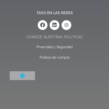
TAXO EN LAS REDES
F
L
a
i
c
n
e
k
CONOCE NUESTRAS POLÍTICAS
b
e
o
d
Privacidad y Seguridad
o
i
k
n
Política de compra