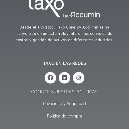
Desde el año 2011, Taxo Chile by Accumin se ha
convertido en un actor relevante en los servicios de
control y gestión de activos en diferentes industrias.
TAXO EN LAS REDES
F
L
a
i
c
n
e
k
CONOCE NUESTRAS POLÍTICAS
b
e
o
d
Privacidad y Seguridad
o
i
k
n
Política de compra